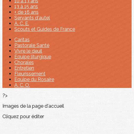
10 à 13 ans
13 à 15 ans
+ de 16 ans
Servants d'autel
A. C. E.
Scouts et Guides de France
Caritas
Pastorale Santé
Vivre le deuil
Equipe liturgique
Chorales
Entretien
Fleurissement
Equipe du Rosaire
A. C. O.
?>
Images de la page d'accueil
Cliquez pour éditer