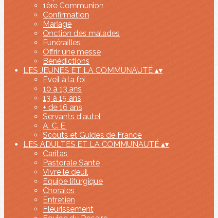
1ère Communion
Confirmation
Mariage
Onction des malades
Funérailles
Offrir une messe
Bénédictions
LES JEUNES ET LA COMMUNAUTÉ
▴
▾
Eveil à la foi
10 à 13 ans
13 à 15 ans
+ de 16 ans
Servants d'autel
A. C. E.
Scouts et Guides de France
LES ADULTES ET LA COMMUNAUTÉ
▴
▾
Caritas
Pastorale Santé
Vivre le deuil
Equipe liturgique
Chorales
Entretien
Fleurissement