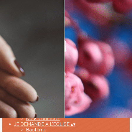
Exporter les lignes sélectionnées
Exporter toutes les colonnes
Exporter uniquement les colonnes affichées
Menu
Ajoutez un logo, un bouton, des réseaux sociaux
Cliquez pour éditer
ACCUEIL
▴
▾
INFOS PRATIQUES
▴
▾
Horaires des messes
Nous situer
Notre équipe
Le projet pastoral
Conseils de Fabrique
Nous contacter
JE DEMANDE A L'EGLISE
▴
▾
Baptême