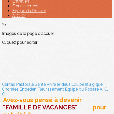
Entretien
Fleurissement
Equipe du Rosaire
A. C. O.
?>
Images de la page d'accueil
Cliquez pour éditer
Caritas
Pastorale Santé
Vivre le deuil
Equipe liturgique
Chorales
Entretien
Fleurissement
Equipe du Rosaire
A. C.
O.
Avez-vous pensé à devenir
"FAMILLE DE VACANCES"
pour