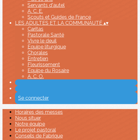
Servants d'autel
A. C. E.
Scouts et Guides de France
LES ADULTES ET LA COMMUNAUTÉ
▴
▾
Caritas
Pastorale Santé
Vivre le deuil
Equipe liturgique
Chorales
Entretien
Fleurissement
Equipe du Rosaire
A. C. O.
Se connecter
Horaires des messes
Nous situer
Notre équipe
Le projet pastoral
Conseils de Fabrique