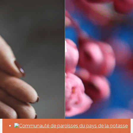
Exporter les lignes sélectionnées
Exporter toutes les colonnes
Exporter uniquement les colonnes affichées
Menu
<
>
Caritas
Pastorale Santé
Vivre le deuil
Equipe liturgique
Chorales
Entretien
Fleurissement
Equipe du Rosaire
A. C. O.
Ajoutez un logo, un bouton, des réseaux sociaux
Cliquez pour éditer