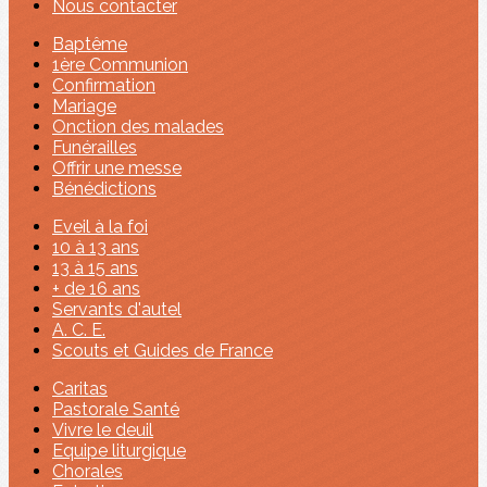
Nous contacter
Baptême
1ère Communion
Confirmation
Mariage
Onction des malades
Funérailles
Offrir une messe
Bénédictions
Eveil à la foi
10 à 13 ans
13 à 15 ans
+ de 16 ans
Servants d'autel
A. C. E.
Scouts et Guides de France
Caritas
Pastorale Santé
Vivre le deuil
Equipe liturgique
Chorales