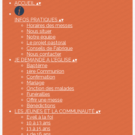
ACCUEIL
▴
▾
INFOS PRATIQUES
▴
▾
Horaires des messes
Nous situer
Notre équipe
Le projet pastoral
Conseils de Fabrique
Nous contacter
JE DEMANDE A L'EGLISE
▴
▾
Baptême
1ère Communion
Confirmation
Mariage
Onction des malades
Funérailles
Offrir une messe
Bénédictions
LES JEUNES ET LA COMMUNAUTÉ
▴
▾
Eveil à la foi
10 à 13 ans
13 à 15 ans
+ de 16 ans