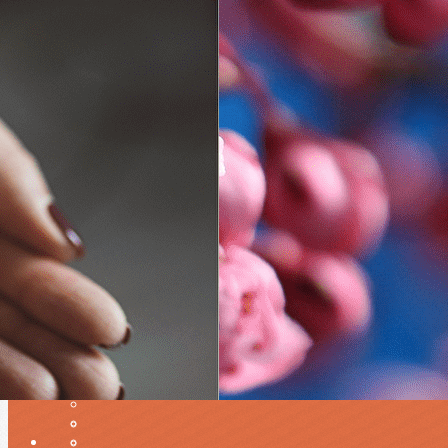
Exporter les lignes sélectionnées
Exporter toutes les colonnes
Exporter uniquement les colonnes affichées
Menu
Ajoutez un logo, un bouton, des réseaux sociaux
Cliquez pour éditer