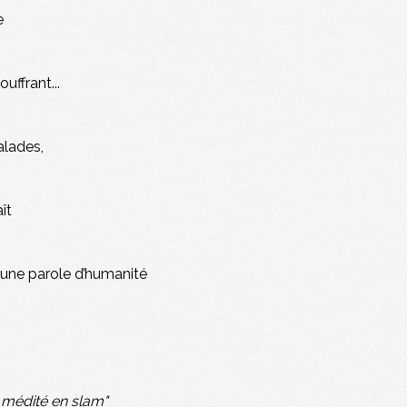
e
ouffrant...
alades,
ît
, une parole d’humanité
 médité en slam"