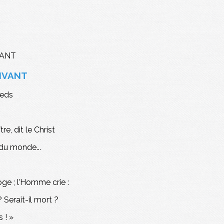
VIVANT
ieds
e, dit le Christ
 du monde...
oge ; l’Homme crie :
 Serait-il mort ?
 ! »